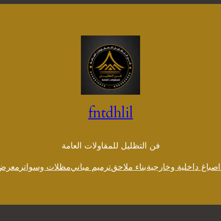
fntdhlil
فن التظليل للمقاولات العامة
اصباغ داخلية وخارجية
بناء ملاحق
ترميم مباني
مظلات وسواتر
معرض 