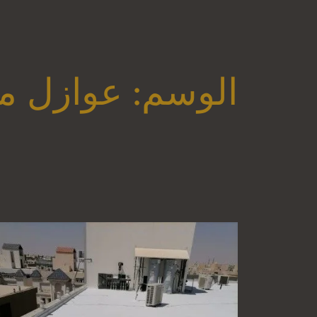
الوسم:
عوازل ما