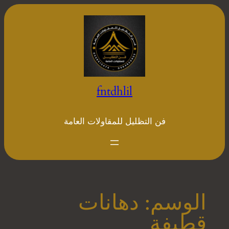
تخطى
إلى
المحتوى
fntdhlil
فن التظليل للمقاولات العامة
الوسم:
دهانات
قطيفة