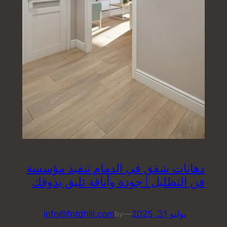
دهانات شقق في الدمام تنفيذ مؤسسة
فن التظليل | جودة وأناقة تليق بذوقك
يوليو 31, 2025
—
info@fntdhlil.com
by